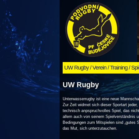
UW Rugby
/
Verein
/
Training
/
Spi
UW Rugby
Unterwasserrugby ist eine neue Mannschaft
Zur Zeit widmet sich dieser Sportart jeder,
technisch anpspruchvolles Spiel, das nicht
allem auch von seinem Spielverständnis u
Bedingungen zum Mitspielen sind „gutes
das Mut, sich unterzutauchen.