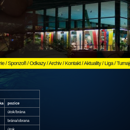
rie
/
Sponzoři
/
Odkazy
/
Archiv
/
Kontakt
/
Aktuality
/
Liga
/
Turnaj
ka
pozice
útok/brána
brána/obrana
útok