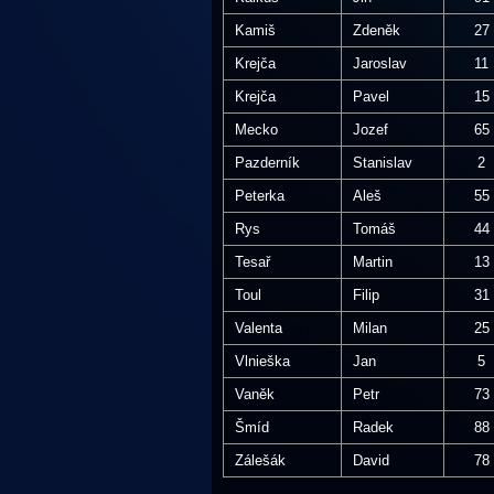
Kamiš
Zdeněk
27
Krejča
Jaroslav
11
Krejča
Pavel
15
Mecko
Jozef
65
Pazderník
Stanislav
2
Peterka
Aleš
55
Rys
Tomáš
44
Tesař
Martin
13
Toul
Filip
31
Valenta
Milan
25
Vlnieška
Jan
5
Vaněk
Petr
73
Šmíd
Radek
88
Zálešák
David
78