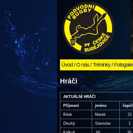
Úvod
/
O nás
/
Tréninky
/
Fotogale
Hráči
AKTUÁLNÍ HRÁČI
Příjmení
jméno
čepič
Bílek
Marek
21
Dlouhý
Stanislav
1
Kalkuš
Jiří
91